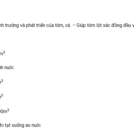
h trưởng và phát triển của tôm, cá – Giúp tôm lột xác đồng đều v
3
0m
.
h nuôi:
3
m
3
m
3
000m
i tạt xuống ao nuôi.