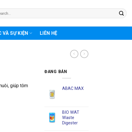
rch
C VÀ SỰ KIỆN
LIÊN HỆ
ĐANG BÁN
nuôi, giúp tôm
ABAC MAX
BIO WAT
Waste
Digester