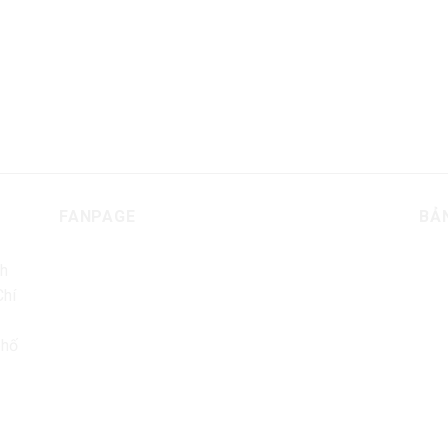
FANPAGE
BẢ
nh
Chí
phố