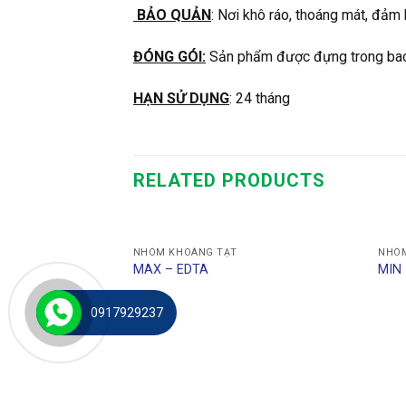
BẢO QUẢN
: Nơi khô ráo, thoáng mát, đảm 
ĐÓNG GÓI:
Sản phẩm được đựng trong bao
HẠN SỬ DỤNG
: 24 tháng
RELATED PRODUCTS
NHÓM KHOÁNG TẠT
NHÓM
MAX – EDTA
MIN 
0917929237