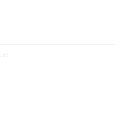
NHÓM KHOÁNG TẠT
PRO C TẠT
N ĐỒ