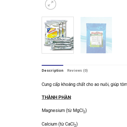
Description
Reviews (0)
Cung cấp khoáng chất cho ao nuôi, giúp tô
THÀNH PHẦN
:
Magnesium (từ MgCl
)
2
Calcium (từ CaCl
)
2