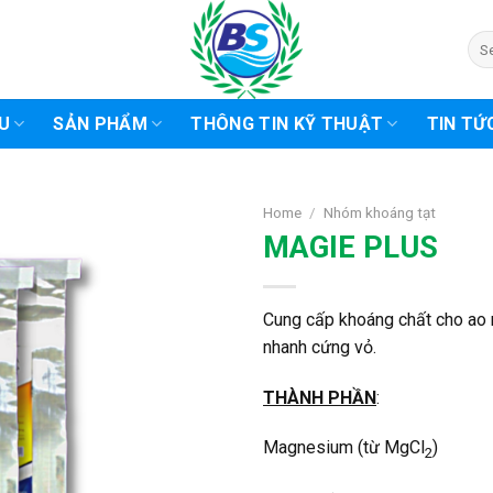
Sea
for:
ỆU
SẢN PHẨM
THÔNG TIN KỸ THUẬT
TIN TỨ
Home
/
Nhóm khoáng tạt
MAGIE PLUS
Cung cấp khoáng chất cho ao 
nhanh cứng vỏ.
THÀNH PHẦN
:
Magnesium (từ MgCl
)
2