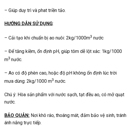
– Giúp duy trì và phat triền tảo.
HƯỚNG DẪN SỬ DỤNG
:
3
– Cải tạo khi chuẩn bị ao nuôi: 2kg/1000m
nước
– Để tăng kiềm, ổn định pH, giúp tôm dễ lột xác: 1kg/1000
3
m
nước.
– Ao có độ phèn cao, hoặc độ pH không ổn định lúc trời
3
mưa dùng: 2kg/1000 m
nước.
Chú ý: Hòa sản phẩm với nước sạch, tạt đều ao, có mở quạt
nước.
BẢO QUẢN:
Nơi khô ráo, thoáng mát, đảm bảo vệ sinh, tránh
ánh nắng trực tiếp.