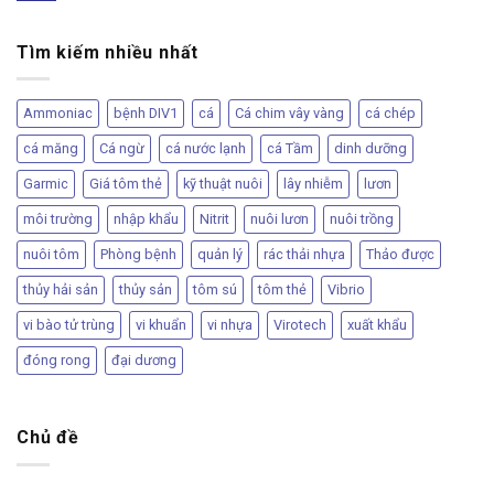
Tìm kiếm nhiều nhất
Ammoniac
bệnh DIV1
cá
Cá chim vây vàng
cá chép
cá măng
Cá ngừ
cá nước lạnh
cá Tầm
dinh dưỡng
Garmic
Giá tôm thẻ
kỹ thuật nuôi
lây nhiễm
lươn
môi trường
nhập khẩu
Nitrit
nuôi lươn
nuôi trồng
nuôi tôm
Phòng bệnh
quản lý
rác thải nhựa
Thảo được
thủy hải sản
thủy sản
tôm sú
tôm thẻ
Vibrio
vi bào tử trùng
vi khuẩn
vi nhựa
Virotech
xuất khẩu
đóng rong
đại dương
Chủ đề