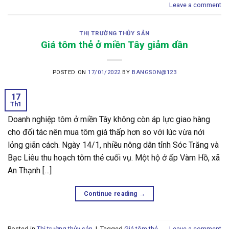
Leave a comment
THỊ TRƯỜNG THỦY SẢN
Giá tôm thẻ ở miền Tây giảm dần
POSTED ON
17/01/2022
BY
BANGSON@123
17
Th1
Doanh nghiệp tôm ở miền Tây không còn áp lực giao hàng
cho đối tác nên mua tôm giá thấp hơn so với lúc vừa nới
lỏng giãn cách. Ngày 14/1, nhiều nông dân tỉnh Sóc Trăng và
Bạc Liêu thu hoạch tôm thẻ cuối vụ. Một hộ ở ấp Vàm Hồ, xã
An Thạnh […]
Continue reading
→
Posted in
Thị trường thủy sản
|
Tagged
Giá tôm thẻ
Leave a comment