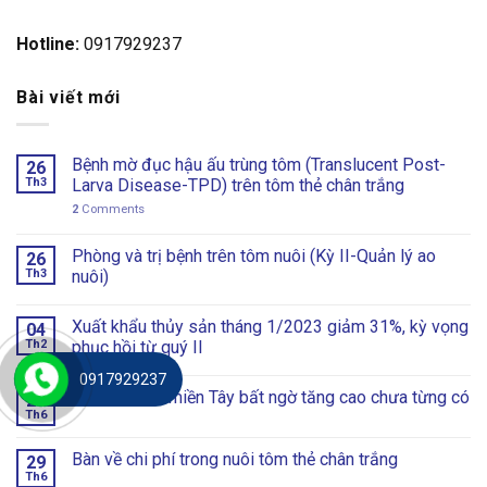
Hotline:
0917929237
Bài viết mới
Bệnh mờ đục hậu ấu trùng tôm (Translucent Post-
26
Th3
Larva Disease-TPD) trên tôm thẻ chân trắng
2
Comments
Phòng và trị bệnh trên tôm nuôi (Kỳ II-Quản lý ao
26
Th3
nuôi)
Xuất khẩu thủy sản tháng 1/2023 giảm 31%, kỳ vọng
04
Th2
phục hồi từ quý II
0917929237
Giá cá kèo ở miền Tây bất ngờ tăng cao chưa từng có
29
Th6
Bàn về chi phí trong nuôi tôm thẻ chân trắng
29
Th6