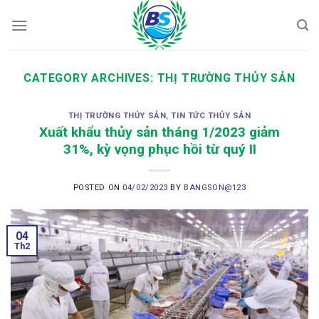
Skip
to
content
CATEGORY ARCHIVES:
THỊ TRƯỜNG THỦY SẢN
THỊ TRƯỜNG THỦY SẢN
,
TIN TỨC THỦY SẢN
Xuất khẩu thủy sản tháng 1/2023 giảm
31%, kỳ vọng phục hồi từ quý II
POSTED ON
04/02/2023
BY
BANGSON@123
04
Th2