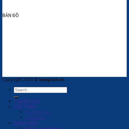
BẢN ĐỒ
Copyright 2026 ©
bangson.vn
Search
for:
TRANG CHỦ
GIỚI THIỆU
Về chúng tôi
Catalogue
SẢN PHẨM
Nhóm dinh dưỡng