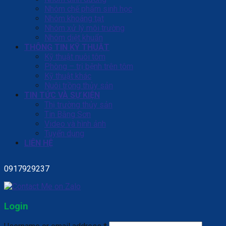
Nhóm chế phẩm sinh học
Nhóm khoáng tạt
Nhóm xử lý môi trường
Nhóm diệt khuẩn
THÔNG TIN KỸ THUẬT
Kỹ thuật nuôi tôm
Phòng – trị bệnh trên tôm
Kỹ thuật khác
Nuôi trồng thủy sản
TIN TỨC VÀ SỰ KIỆN
Thị trường thủy sản
Tin Bằng Sơn
Video và hình ảnh
Tuyển dụng
LIÊN HỆ
0917929237
Login