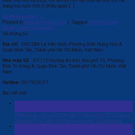
bệnh mới nổi và được coi là một mối đe dọa lớn đối với các
trang trại nuôi tôm ở nhiều quốc […]
Continue reading
→
Posted in
Nuôi trồng thủy sản
|
Tagged
vi bào tử trùng
,
Vibrio
Leave a comment
Về chúng tôi
Địa chỉ :
340/28A Lê Văn Quới, Phường Bình Hưng Hòa A,
Quận Bình Tân, Thành phố Hồ Chí Minh, Việt Nam
Nhà máy SX :
47/11D Đường Ao Đôi, Khu phố 10, Phường
Bình Trị Đông A, Quận Bình Tân, Thành phố Hồ Chí Minh, Việt
Nam
Hotline:
0917929237
Bài viết mới
26
Th3
Bệnh mờ đục hậu ấu trùng tôm (Translucent Post-Larva
Disease-TPD) trên tôm thẻ chân trắng
2
Comments
26
Th3