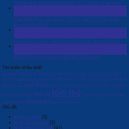
Phòng và trị bệnh trên tôm nuôi (Kỳ II-Quản lý ao nuôi)
04
Th2
Xuất khẩu thủy sản tháng 1/2023 giảm 31%, kỳ vọng
phục hồi từ quý II
29
Th6
Giá cá kèo ở miền Tây bất ngờ tăng cao chưa từng có
29
Th6
Bàn về chi phí trong nuôi tôm thẻ chân trắng
Tìm kiếm nhiều nhất
Ammoniac
bệnh DIV1
cá
Cá chim vây vàng
cá chép
cá măng
Cá ngừ
cá nước lạnh
cá
Tầm
dinh dưỡng
Garmic
Giá tôm thẻ
kỹ thuật nuôi
lây nhiễm
lươn
môi trường
nhập khẩu
nuôi trồng
Nitrit
nuôi lươn
nuôi tôm
Phòng bệnh
quản lý
rác thải nhựa
Thảo được
tôm thẻ
tôm sú
thủy hải sản
thủy sản
Vibrio
vi bào tử trùng
vi khuẩn
xuất khẩu
vi nhựa
Virotech
đóng rong
đại dương
Chủ đề
Kỹ thuật khác
(5)
Kỹ thuật nuôi tôm
(5)
Nuôi trồng thủy sản
(41)