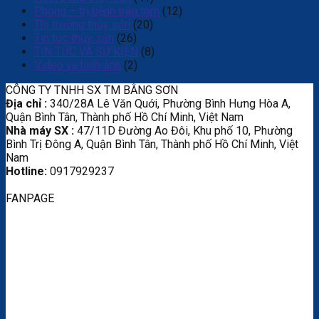
Phòng – trị bệnh trên tôm
(12)
Thị trường thủy sản
(20)
Tin tức thủy sản
(26)
TIN TỨC VÀ SỰ KIỆN
(8)
Video và hình ảnh
(2)
CÔNG TY TNHH SX TM BẰNG SƠN
Địa chỉ :
340/28A Lê Văn Quới, Phường Bình Hưng Hòa A,
Quận Bình Tân, Thành phố Hồ Chí Minh, Việt Nam
Nhà máy SX :
47/11D Đường Ao Đôi, Khu phố 10, Phường
Bình Trị Đông A, Quận Bình Tân, Thành phố Hồ Chí Minh, Việt
Nam
Hotline:
0917929237
FANPAGE