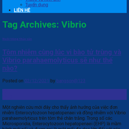
Tuyển dụng
LIÊN HỆ
Tag Archives:
Vibrio
Nuôi trồng thủy sản
Tôm nhiễm cùng lúc vi bào tử trùng và
Vibrio parahaemolyticus sẽ như thế
nào?
Posted on
02/12/2021
by
bangson@123
02
Th12
Một nghiên cứu mới đây cho thấy ảnh hưởng của việc đơn
nhiễm Enterocytozoon hepatopenaei và đồng nhiễm với Vibrio
parahaemolyticus trên tôm thẻ chân trắng. Trong số các
Microsporidia, Enterocytozoon hepatopenaei (EHP) là mầm