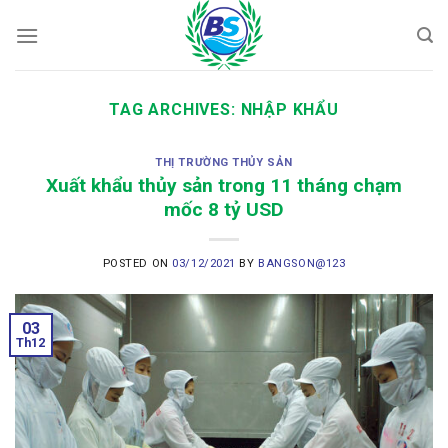
Skip
to
content
TAG ARCHIVES:
NHẬP KHẨU
THỊ TRƯỜNG THỦY SẢN
Xuất khẩu thủy sản trong 11 tháng chạm
mốc 8 tỷ USD
POSTED ON
03/12/2021
BY
BANGSON@123
03
Th12