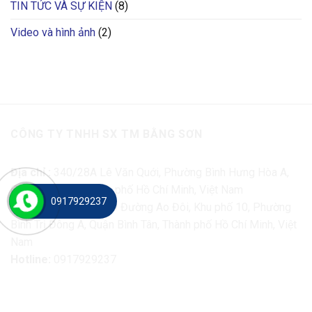
TIN TỨC VÀ SỰ KIỆN
(8)
Video và hình ảnh
(2)
CÔNG TY TNHH SX TM BẰNG SƠN
Địa chỉ :
340/28A Lê Văn Quới, Phường Bình Hưng Hòa A,
Quận Bình Tân, Thành phố Hồ Chí Minh, Việt Nam
0917929237
Nhà máy SX :
47/11D Đường Ao Đôi, Khu phố 10, Phường
Bình Trị Đông A, Quận Bình Tân, Thành phố Hồ Chí Minh, Việt
Nam
Hotline:
0917929237