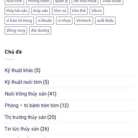
nuôi tôm
Phòng bệnh
quản lý
rác thải nhựa
Thảo được
thủy hải sản
thủy sản
tôm sú
tôm thẻ
Vibrio
vi bào tử trùng
vi khuẩn
vi nhựa
Virotech
xuất khẩu
đóng rong
đại dương
Chủ đề
Kỹ thuật khác
(5)
Kỹ thuật nuôi tôm
(5)
Nuôi trồng thủy sản
(41)
Phòng – trị bệnh trên tôm
(12)
Thị trường thủy sản
(20)
Tin tức thủy sản
(26)