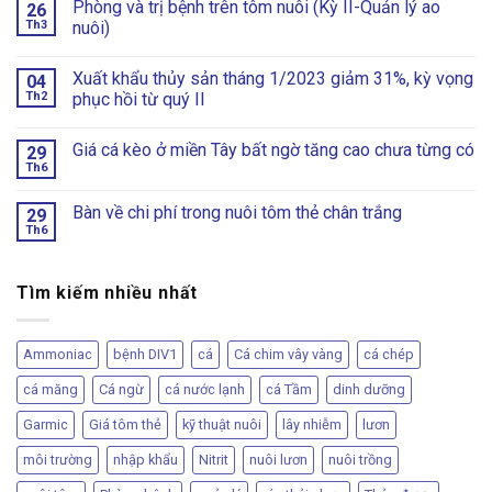
Phòng và trị bệnh trên tôm nuôi (Kỳ II-Quản lý ao
26
Th3
nuôi)
Xuất khẩu thủy sản tháng 1/2023 giảm 31%, kỳ vọng
04
Th2
phục hồi từ quý II
Giá cá kèo ở miền Tây bất ngờ tăng cao chưa từng có
29
Th6
Bàn về chi phí trong nuôi tôm thẻ chân trắng
29
Th6
Tìm kiếm nhiều nhất
Ammoniac
bệnh DIV1
cá
Cá chim vây vàng
cá chép
cá măng
Cá ngừ
cá nước lạnh
cá Tầm
dinh dưỡng
Garmic
Giá tôm thẻ
kỹ thuật nuôi
lây nhiễm
lươn
môi trường
nhập khẩu
Nitrit
nuôi lươn
nuôi trồng