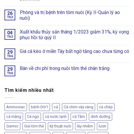
Phòng và trị bệnh trên tôm nuôi (Kỳ II-Quản lý ao
26
Th3
nuôi)
Xuất khẩu thủy sản tháng 1/2023 giảm 31%, kỳ vọng
04
Th2
phục hồi từ quý II
Giá cá kèo ở miền Tây bất ngờ tăng cao chưa từng có
29
Th6
Bàn về chi phí trong nuôi tôm thẻ chân trắng
29
Th6
Tìm kiếm nhiều nhất
Ammoniac
bệnh DIV1
cá
Cá chim vây vàng
cá chép
cá măng
Cá ngừ
cá nước lạnh
cá Tầm
dinh dưỡng
Garmic
Giá tôm thẻ
kỹ thuật nuôi
lây nhiễm
lươn