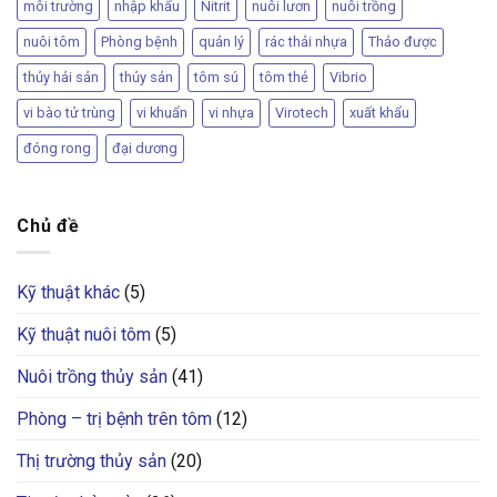
môi trường
nhập khẩu
Nitrit
nuôi lươn
nuôi trồng
nuôi tôm
Phòng bệnh
quản lý
rác thải nhựa
Thảo được
thủy hải sản
thủy sản
tôm sú
tôm thẻ
Vibrio
vi bào tử trùng
vi khuẩn
vi nhựa
Virotech
xuất khẩu
đóng rong
đại dương
Chủ đề
Kỹ thuật khác
(5)
Kỹ thuật nuôi tôm
(5)
Nuôi trồng thủy sản
(41)
Phòng – trị bệnh trên tôm
(12)
Thị trường thủy sản
(20)