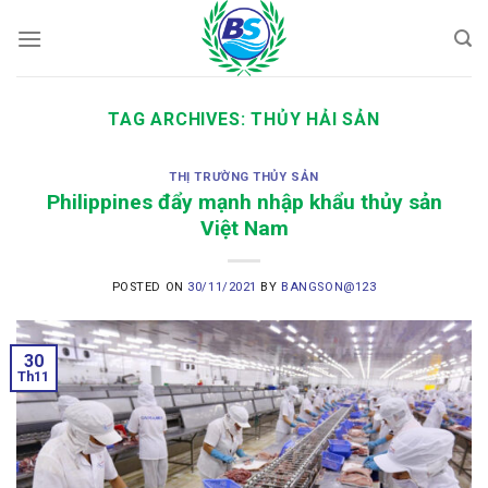
Skip
to
content
TAG ARCHIVES:
THỦY HẢI SẢN
THỊ TRƯỜNG THỦY SẢN
Philippines đẩy mạnh nhập khẩu thủy sản
Việt Nam
POSTED ON
30/11/2021
BY
BANGSON@123
30
Th11