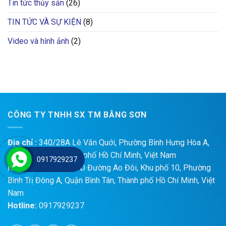
Tin tức thủy sản
(26)
TIN TỨC VÀ SỰ KIỆN
(8)
Video và hình ảnh
(2)
CÔNG TY TNHH SX TM BẰNG SƠN
Địa chỉ :
340/28A Lê Văn Quới, Phường Bình Hưng Hòa A,
Quận Bình Tân, Thành phố Hồ Chí Minh, Việt Nam
0917929237
Nhà máy SX :
47/11D Đường Ao Đôi, Khu phố 10, Phường
Bình Trị Đông A, Quận Bình Tân, Thành phố Hồ Chí Minh, Việt
Nam
Hotline:
0917929237