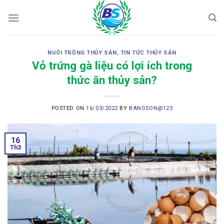
Skip
to
content
NUÔI TRỒNG THỦY SẢN
,
TIN TỨC THỦY SẢN
Vỏ trứng gà liệu có lợi ích trong
thức ăn thủy sản?
POSTED ON
16/03/2022
BY
BANGSON@123
16
Th3