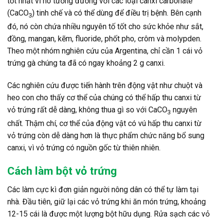
tốt nhất vì nó tương đương với các loại canxi carbonate
(CaCO
) tinh chế và có thể dùng để điều trị bệnh. Bên cạnh
3
đó, nó còn chứa nhiều nguyên tố tốt cho sức khỏe như sắt,
đồng, mangan, kẽm, fluoride, phốt pho, crôm và molypden.
Theo một nhóm nghiên cứu của Argentina, chỉ cần 1 cái vỏ
trứng gà chúng ta đã có ngay khoảng 2 g canxi.
Các nghiên cứu được tiến hành trên động vật như chuột và
heo con cho thấy cơ thể của chúng có thể hấp thu canxi từ
vỏ trứng rất dễ dàng, không thua gì so với CaCO
nguyên
3
chất. Thậm chí, cơ thể của động vật có vú hấp thu canxi từ
vỏ trứng còn dễ dàng hơn là thực phẩm chức năng bổ sung
canxi, vì vỏ trứng có nguồn gốc từ thiên nhiên.
Cách làm bột vỏ trứng
Các làm cực kì đơn giản người nông dân có thể tự làm tại
nhà. Đầu tiên, giữ lại các vỏ trứng khi ăn món trứng, khoảng
12-15 cái là được một lượng bột hữu dụng. Rửa sạch các vỏ