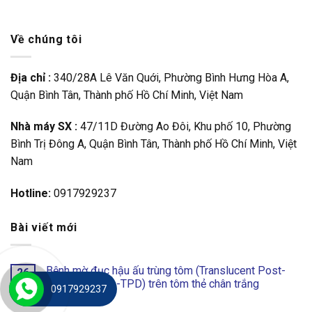
Về chúng tôi
Địa chỉ :
340/28A Lê Văn Quới, Phường Bình Hưng Hòa A,
Quận Bình Tân, Thành phố Hồ Chí Minh, Việt Nam
Nhà máy SX :
47/11D Đường Ao Đôi, Khu phố 10, Phường
Bình Trị Đông A, Quận Bình Tân, Thành phố Hồ Chí Minh, Việt
Nam
Hotline:
0917929237
Bài viết mới
Bệnh mờ đục hậu ấu trùng tôm (Translucent Post-
26
Th3
Larva Disease-TPD) trên tôm thẻ chân trắng
0917929237
2
Comments