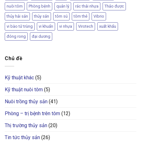
nuôi tôm
Phòng bệnh
quản lý
rác thải nhựa
Thảo được
thủy hải sản
thủy sản
tôm sú
tôm thẻ
Vibrio
vi bào tử trùng
vi khuẩn
vi nhựa
Virotech
xuất khẩu
đóng rong
đại dương
Chủ đề
Kỹ thuật khác
(5)
Kỹ thuật nuôi tôm
(5)
Nuôi trồng thủy sản
(41)
Phòng – trị bệnh trên tôm
(12)
Thị trường thủy sản
(20)
Tin tức thủy sản
(26)