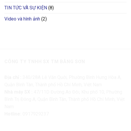
TIN TỨC VÀ SỰ KIỆN
(8)
Video và hình ảnh
(2)
CÔNG TY TNHH SX TM BẰNG SƠN
Địa chỉ :
340/28A Lê Văn Quới, Phường Bình Hưng Hòa A,
Quận Bình Tân, Thành phố Hồ Chí Minh, Việt Nam
Nhà máy SX :
47/11D Đường Ao Đôi, Khu phố 10, Phường
Bình Trị Đông A, Quận Bình Tân, Thành phố Hồ Chí Minh, Việt
Nam
Hotline:
0917929237