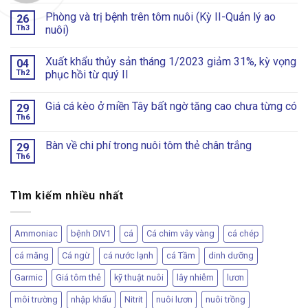
Phòng và trị bệnh trên tôm nuôi (Kỳ II-Quản lý ao
26
Th3
nuôi)
Xuất khẩu thủy sản tháng 1/2023 giảm 31%, kỳ vọng
04
Th2
phục hồi từ quý II
Giá cá kèo ở miền Tây bất ngờ tăng cao chưa từng có
29
Th6
Bàn về chi phí trong nuôi tôm thẻ chân trắng
29
Th6
Tìm kiếm nhiều nhất
Ammoniac
bệnh DIV1
cá
Cá chim vây vàng
cá chép
cá măng
Cá ngừ
cá nước lạnh
cá Tầm
dinh dưỡng
Garmic
Giá tôm thẻ
kỹ thuật nuôi
lây nhiễm
lươn
môi trường
nhập khẩu
Nitrit
nuôi lươn
nuôi trồng